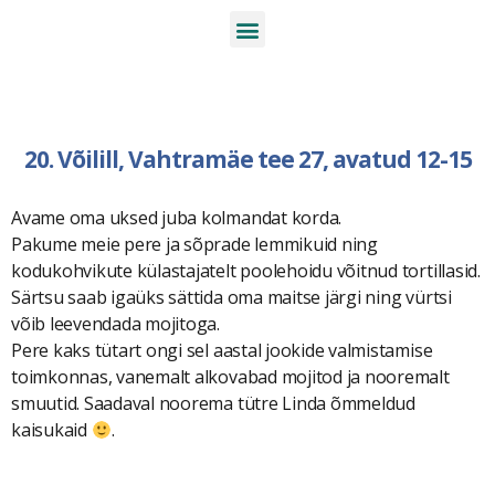
20. Võilill, Vahtramäe tee 27, avatud 12-15
Avame oma uksed juba kolmandat korda.
Pakume meie pere ja sõprade lemmikuid ning
kodukohvikute külastajatelt poolehoidu võitnud tortillasid.
Särtsu saab igaüks sättida oma maitse järgi ning vürtsi
võib leevendada mojitoga.
Pere kaks tütart ongi sel aastal jookide valmistamise
toimkonnas, vanemalt alkovabad mojitod ja nooremalt
smuutid. Saadaval noorema tütre Linda õmmeldud
kaisukaid
.